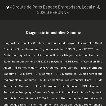
43 route de Paris Espace Entreprises, Local n°4,
80200 PERONNE
Diagnostic immobilier Somme
Diagnostic immobilier Cambrai
-
Bureau d'étude Noyon
-
Infiltrométrie Saint-
Quentin
-
Etude thermique Noyon
-
Attestation BBIO Noyon
-
RE2020 Ham
-
Etude thermique Ham
-
Infiltrométrie Noyon
-
Diagnostic immobilier Ham
-
Etude thermique Amiens
-
RE2020 Saint-Quentin
-
DPE Noyon
-
Attestation BBIO
Albert
-
Infiltrométrie Ham
-
DPE Chaulnes
-
DPE Cambrai
-
Etude thermique
Bapaume
-
DPE Roye
-
DPE Somme
-
DPE Montdidier
-
Audit énergétique
réglementaire Bapaume
-
Audit énergétique réglementaire Ham
-
Etude
thermique Somme
-
Etude thermique Saint-Quentin
-
DPE Amiens
-
Rénovation énergétique Cambrai
-
Diagnostic immobilier Amiens
-
Diagnostic
immobilier Compiègne
-
RE2020 Somme
-
Thermographie Cambrai
-
Audit
énergétique Noyon
-
Thermographie Roye
-
Audit énergétique réglementaire