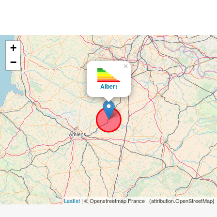
+
−
×
Albert
Leaflet
| © Openstreetmap France | {attribution.OpenStreetMap}